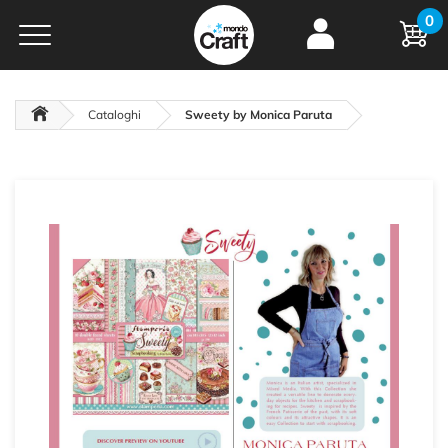
Ingrosso per
0
Rivenditori di
Hobbistica
Scrapbooking
Découpage
Cataloghi
Sweety by Monica Paruta
powered by
Mondo Fai
da Te